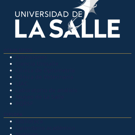
OTROS SITIOS
Admisiones
Ciencia Unisalle
Clínica de Optometría
Clínica de Veterinaria
LIAC
Laboratorio de análisis
Museo de La Salle
PQRSF
EXPLORA
Biblioteca
Calendario académico
Noticias