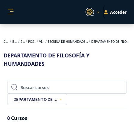
Salta al contenido principal
Acceder
PANEL LATERAL
Cursos
BACKUP
2026-1
POSGRADO
VIRTUAL
ESCUELA DE HUMANIDADES Y ESTUDIOS SOCIALES
DEPARTAMENTO DE FILOSOFÍA Y HUMANIDADES
DEPARTAMENTO DE FILOSOFÍA Y
HUMANIDADES
Buscar cursos
Buscar cursos
DEPARTAMENTO DE FILOSOFÍA Y HUMANIDADES
0
Cursos