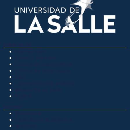
OTROS SITIOS
Admisiones
Ciencia Unisalle
Clínica de Optometría
Clínica de Veterinaria
LIAC
Laboratorio de análisis
Museo de La Salle
PQRSF
EXPLORA
Biblioteca
Calendario académico
Noticias