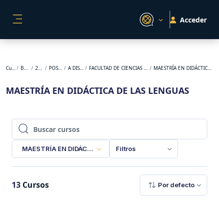
Salta al contenido principal
Acceder
PANEL LATERAL
Cursos
BACKUP
2023-1
POSGRADO
A DISTANCIA
FACULTAD DE CIENCIAS DE LA EDUCACIÓN
MAESTRÍA EN DIDÁCTICA DE LAS LENGUAS
MAESTRÍA EN DIDÁCTICA DE LAS LENGUAS
Buscar cursos
Buscar cursos
MAESTRÍA EN DIDÁCTICA DE LAS LENGUAS
Filtros
13
Cursos
Por defecto