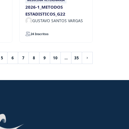
2026-1_METODOS
ESTADISTICOS_G22
GUSTAVO SANTOS VARGAS
24 Inscritos
5
6
7
8
9
10
…
35
Siguiente página