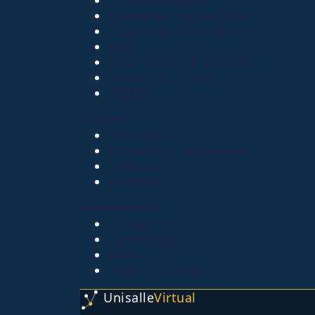
Ciencia Unisalle
Clínica de Optometría
Clínica de Veterinaria
LIAC
Laboratorio de análisis
Museo de La Salle
PQRSF
EXPLORA
Biblioteca
Calendario académico
Noticias
Eventos
NUESTRAS SEDES
Chapinero
Candelaria
Norte
Yopal - Casanare
Unisalle
Virtual