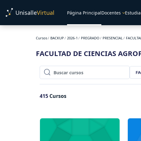
Salta al contenido principal
Unisalle
Virtual
Página Principal
Docentes
Estudia
Cursos
BACKUP
2026-1
PREGRADO
PRESENCIAL
FACULTA
FACULTAD DE CIENCIAS AGRO
FA
Buscar cursos
Buscar cursos
415
Cursos