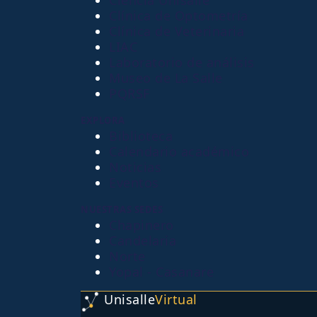
Ciencia Unisalle
Clínica de Optometría
Clínica de Veterinaria
LIAC
Laboratorio de análisis
Museo de La Salle
PQRSF
EXPLORA
Biblioteca
Calendario académico
Noticias
Eventos
NUESTRAS SEDES
Chapinero
Candelaria
Norte
Yopal - Casanare
Unisalle
Virtual