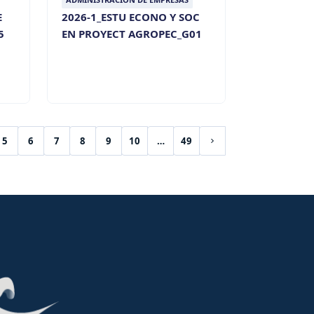
E
2026-1_ESTU ECONO Y SOC
5
EN PROYECT AGROPEC_G01
5
6
7
8
9
10
…
49
Siguiente página