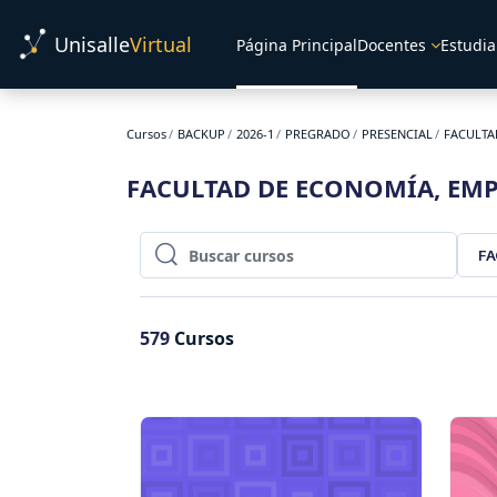
Salta al contenido principal
Unisalle
Virtual
Página Principal
Docentes
Estudia
Cursos
BACKUP
2026-1
PREGRADO
PRESENCIAL
FACULTA
FACULTAD DE ECONOMÍA, EMP
FA
Buscar cursos
Buscar cursos
579
Cursos