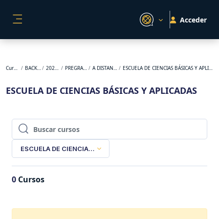
Salta al contenido principal
Acceder
PANEL LATERAL
Cursos
BACKUP
2025-2
PREGRADO
A DISTANCIA
ESCUELA DE CIENCIAS BÁSICAS Y APLICADAS
ESCUELA DE CIENCIAS BÁSICAS Y APLICADAS
Buscar cursos
Buscar cursos
ESCUELA DE CIENCIAS BÁSICAS Y APLICADAS
0
Cursos