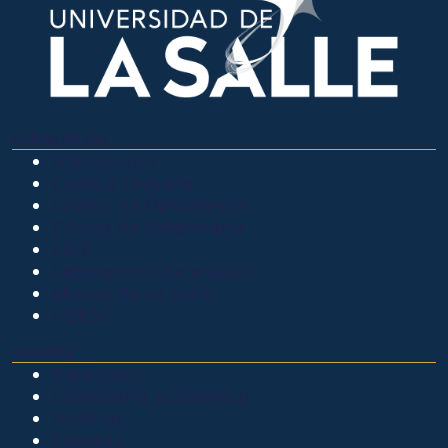
OTROS SITIOS
Admisiones
Ciencia Unisalle
Clínica de Optometría
Clínica de Veterinaria
LIAC
Laboratorio de análisis
Museo de La Salle
PQRSF
EXPLORA
Biblioteca
Calendario académico
Noticias
Eventos