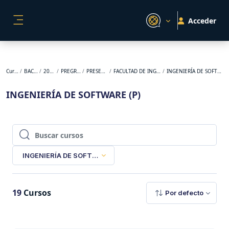
Salta al contenido principal
Acceder
PANEL LATERAL
Cursos
BACKUP
2026-1
PREGRADO
PRESENCIAL
FACULTAD DE INGENIERÍA
INGENIERÍA DE SOFTWARE (P)
INGENIERÍA DE SOFTWARE (P)
Buscar cursos
Buscar cursos
INGENIERÍA DE SOFTWARE (P)
19
Cursos
Por defecto