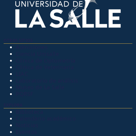
OTROS SITIOS
Admisiones
Ciencia Unisalle
Clínica de Optometría
Clínica de Veterinaria
LIAC
Laboratorio de análisis
Museo de La Salle
PQRSF
EXPLORA
Biblioteca
Calendario académico
Noticias
Eventos