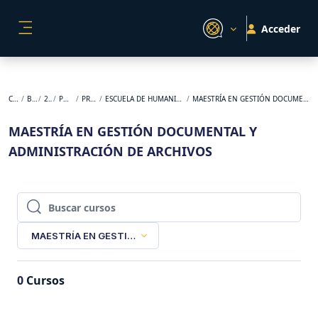
Salta al contenido principal
Acceder
PANEL LATERAL
Cursos
BACKUP
2026-1
POSGRADO
PRESENCIAL
ESCUELA DE HUMANIDADES Y ESTUDIOS SOCIALES
MAESTRÍA EN GESTIÓN DOCUMENTAL Y ADMINISTRACIÓN DE ARCHIVOS
MAESTRÍA EN GESTIÓN DOCUMENTAL Y
ADMINISTRACIÓN DE ARCHIVOS
Buscar cursos
Buscar cursos
MAESTRÍA EN GESTIÓN DOCUMENTAL Y ADMINISTRACIÓN D
0
Cursos