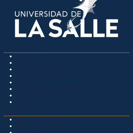
OTROS SITIOS
Admisiones
Ciencia Unisalle
Clínica de Optometría
Clínica de Veterinaria
LIAC
Laboratorio de análisis
Museo de La Salle
PQRSF
EXPLORA
Biblioteca
Calendario académico
Noticias