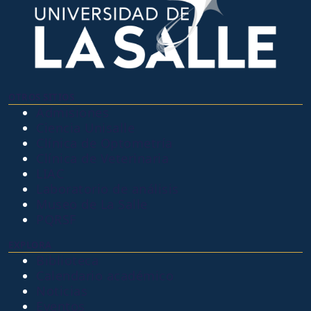
OTROS SITIOS
Admisiones
Ciencia Unisalle
Clínica de Optometría
Clínica de Veterinaria
LIAC
Laboratorio de análisis
Museo de La Salle
PQRSF
EXPLORA
Biblioteca
Calendario académico
Noticias
Eventos