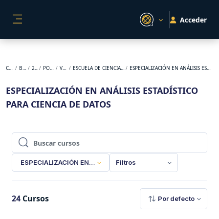
Salta al contenido principal
Acceder
PANEL LATERAL
Cursos
BACKUP
2026-1
POSGRADO
VIRTUAL
ESCUELA DE CIENCIAS BÁSICAS Y APLICADAS
ESPECIALIZACIÓN EN ANÁLISIS ESTADÍSTICO PARA CIENCIA DE DATOS
ESPECIALIZACIÓN EN ANÁLISIS ESTADÍSTICO
PARA CIENCIA DE DATOS
Buscar cursos
Buscar cursos
ESPECIALIZACIÓN EN ANÁLISIS ESTADÍSTICO PARA CIENCIA 
Filtros
24
Cursos
Por defecto