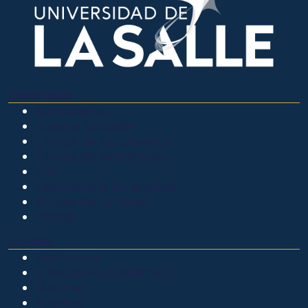
OTROS SITIOS
Admisiones
Ciencia Unisalle
Clínica de Optometría
Clínica de Veterinaria
LIAC
Laboratorio de análisis
Museo de La Salle
PQRSF
EXPLORA
Biblioteca
Calendario académico
Noticias
Eventos