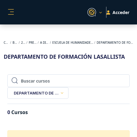
Salta al contenido principal
Acceder
PANEL LATERAL
Cursos
BACKUP
2026-1
PREGRADO
A DISTANCIA
ESCUELA DE HUMANIDADES Y ESTUDIOS SOCIALES
DEPARTAMENTO DE FORMACIÓN LASALLISTA
DEPARTAMENTO DE FORMACIÓN LASALLISTA
Buscar cursos
Buscar cursos
DEPARTAMENTO DE FORMACIÓN LASALLISTA
0
Cursos