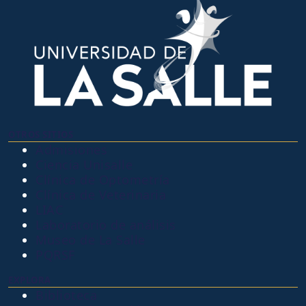
OTROS SITIOS
Admisiones
Ciencia Unisalle
Clínica de Optometría
Clínica de Veterinaria
LIAC
Laboratorio de análisis
Museo de La Salle
PQRSF
EXPLORA
Biblioteca