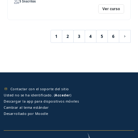
5 Inscritos
Ver curso
1
2
3
4
5
6
(current)
Siguie
Contactar con el soporte del sitio
Usted no se ha identificado. (
Acceder
)
Descargar la app para dispositivos móviles
Cambiar al tema estándar
Desarrollado por
Moodle