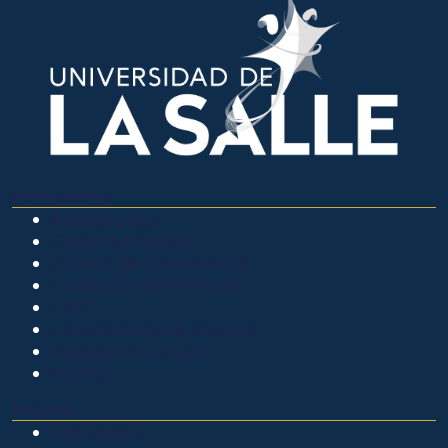
OTROS SITIOS
Admisiones
Ciencia Unisalle
Clínica de Optometría
Clínica de Veterinaria
LIAC
Laboratorio de análisis
Museo de La Salle
PQRSF
EXPLORA
Biblioteca