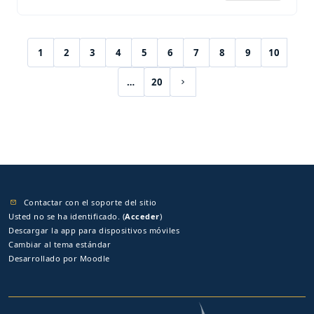
1
2
3
4
5
6
7
8
9
10
(current)
…
20
Siguiente página
Contactar con el soporte del sitio
Usted no se ha identificado. (
Acceder
)
Descargar la app para dispositivos móviles
Cambiar al tema estándar
Desarrollado por
Moodle