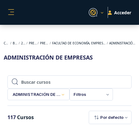
Salta al contenido principal
Acceder
PANEL LATERAL
Cursos
BACKUP
2026-1
PREGRADO
PRESENCIAL
FACULTAD DE ECONOMÍA, EMPRESA Y DESARROLLO SOSTENIBLE
ADMINISTRACIÓN DE EMPRESAS
ADMINISTRACIÓN DE EMPRESAS
Buscar cursos
Buscar cursos
ADMINISTRACIÓN DE EMPRESAS
Filtros
117
Cursos
Por defecto