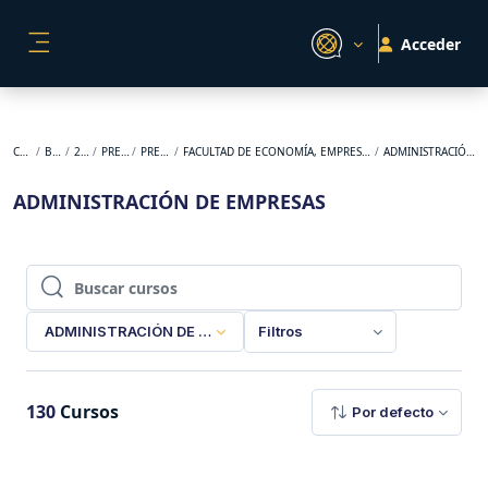
Salta al contenido principal
Acceder
PANEL LATERAL
Cursos
BACKUP
2024-1
PREGRADO
PRESENCIAL
FACULTAD DE ECONOMÍA, EMPRESA Y DESARROLLO SOSTENIBLE
ADMINISTRACIÓN DE EMPRESAS
ADMINISTRACIÓN DE EMPRESAS
Buscar cursos
Buscar cursos
ADMINISTRACIÓN DE EMPRESAS
Filtros
130
Cursos
Por defecto