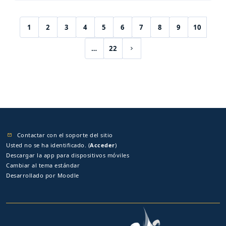
1
2
3
4
5
6
7
8
9
10
(current)
…
22
Siguiente página
Contactar con el soporte del sitio
Usted no se ha identificado. (
Acceder
)
Descargar la app para dispositivos móviles
Cambiar al tema estándar
Desarrollado por
Moodle