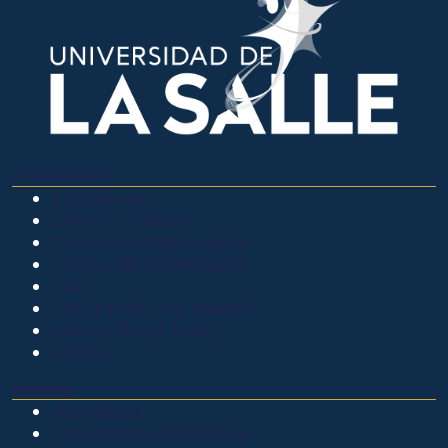
OTROS SITIOS
Admisiones
Ciencia Unisalle
Clínica de Optometría
Clínica de Veterinaria
LIAC
Laboratorio de análisis
Museo de La Salle
PQRSF
EXPLORA
Biblioteca
Calendario académico