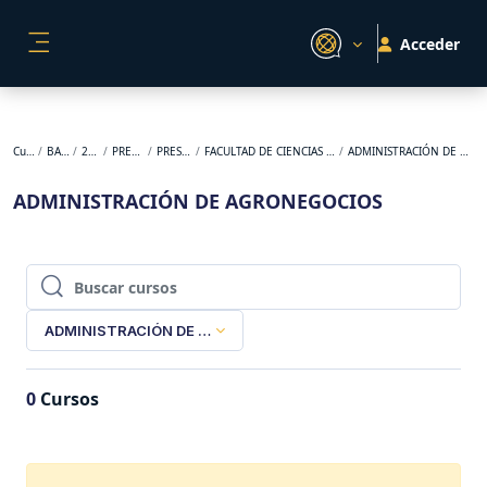
Salta al contenido principal
Acceder
PANEL LATERAL
Cursos
BACKUP
2026-1
PREGRADO
PRESENCIAL
FACULTAD DE CIENCIAS AGROPECUARIAS
ADMINISTRACIÓN DE AGRONEGOCIOS
ADMINISTRACIÓN DE AGRONEGOCIOS
Buscar cursos
Buscar cursos
ADMINISTRACIÓN DE AGRONEGOCIOS
0
Cursos