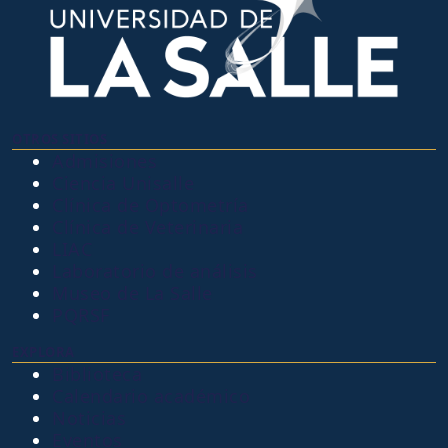
OTROS SITIOS
Admisiones
Ciencia Unisalle
Clínica de Optometría
Clínica de Veterinaria
LIAC
Laboratorio de análisis
Museo de La Salle
PQRSF
EXPLORA
Biblioteca
Calendario académico
Noticias
Eventos