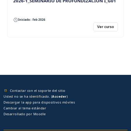
2026-1_SEMINARIO DE PROFUNDIZACION I_G01
Iniciado:: Feb 2026
Ver curso
Contactar con el soporte del sitio
Usted no se ha identificado. (
Acceder
)
Descargar la app para dispositivos móviles
Cambiar al tema estándar
Desarrollado por
Moodle