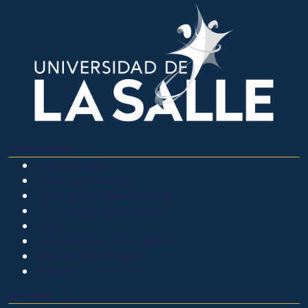
OTROS SITIOS
Admisiones
Ciencia Unisalle
Clínica de Optometría
Clínica de Veterinaria
LIAC
Laboratorio de análisis
Museo de La Salle
PQRSF
EXPLORA