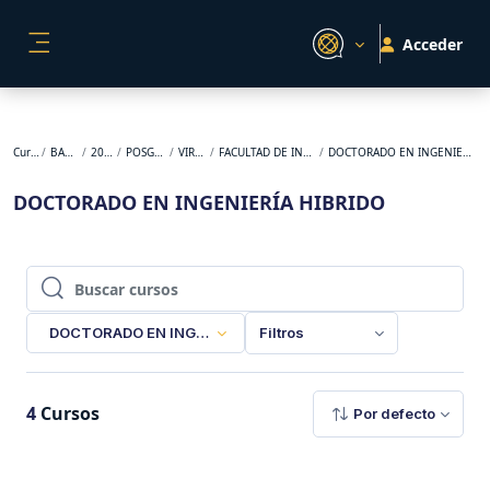
Salta al contenido principal
Acceder
PANEL LATERAL
Cursos
BACKUP
2026-1
POSGRADO
VIRTUAL
FACULTAD DE INGENIERÍA
DOCTORADO EN INGENIERÍA HIBRIDO
DOCTORADO EN INGENIERÍA HIBRIDO
Buscar cursos
Buscar cursos
DOCTORADO EN INGENIERÍA HIBRIDO
Filtros
4
Cursos
Por defecto