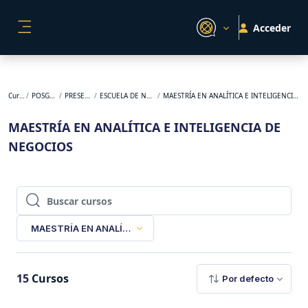
Salta al contenido principal
Acceder
PANEL LATERAL
Cursos
POSGRADO
PRESENCIAL
ESCUELA DE NEGOCIOS
MAESTRÍA EN ANALÍTICA E INTELIGENCIA DE NEGOCIOS
MAESTRÍA EN ANALÍTICA E INTELIGENCIA DE
NEGOCIOS
Buscar cursos
Buscar cursos
MAESTRÍA EN ANALÍTICA E INTELIGENCIA DE NEGOCIOS
15
Cursos
Por defecto