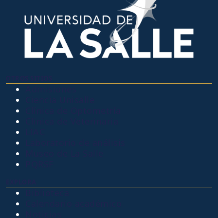
OTROS SITIOS
Admisiones
Ciencia Unisalle
Clínica de Optometría
Clínica de Veterinaria
LIAC
Laboratorio de análisis
Museo de La Salle
PQRSF
EXPLORA
Biblioteca
Calendario académico
Noticias