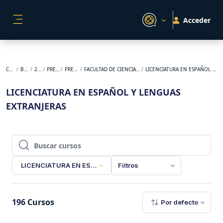
Salta al contenido principal
Acceder
PANEL LATERAL
Cursos
BACKUP
2026-1
PREGRADO
PRESENCIAL
FACULTAD DE CIENCIAS DE LA EDUCACIÓN
LICENCIATURA EN ESPAÑOL Y LENGUAS EXTRANJERAS
LICENCIATURA EN ESPAÑOL Y LENGUAS
EXTRANJERAS
Buscar cursos
Buscar cursos
LICENCIATURA EN ESPAÑOL Y LENGUAS EXTRANJERAS
Filtros
196
Cursos
Por defecto