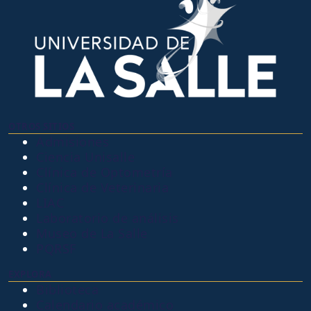
OTROS SITIOS
Admisiones
Ciencia Unisalle
Clínica de Optometría
Clínica de Veterinaria
LIAC
Laboratorio de análisis
Museo de La Salle
PQRSF
EXPLORA
Biblioteca
Calendario académico