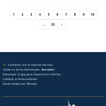
1
2
3
4
5
6
7
8
9
10
(current)
…
33
Siguiente página
Contactar con el soporte del sitio
Usted no se ha identificado. (
Acceder
)
Descargar la app para dispositivos móviles
Cambiar al tema estándar
Desarrollado por
Moodle