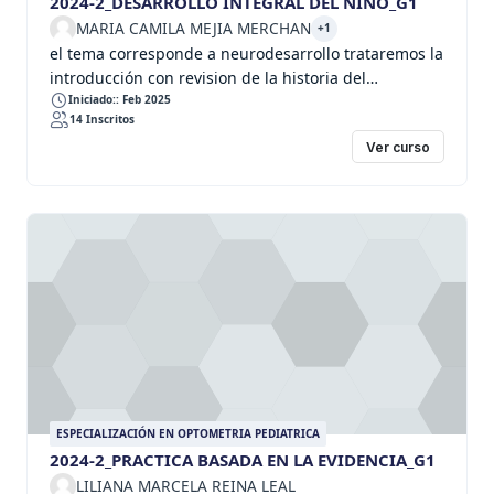
2024-2_DESARROLLO INTEGRAL DEL NIÑO_G1
MARIA CAMILA MEJIA MERCHAN
+1
el tema corresponde a neurodesarrollo trataremos la
introducción con revision de la historia del
desarrollo del cerebro, neurogenesis, epigenética, e
Iniciado:: Feb 2025
14 Inscritos
iniciaremos la valoración del neurodesarrollo
Ver curso
ESPECIALIZACIÓN EN OPTOMETRIA PEDIATRICA
2024-2_PRACTICA BASADA EN LA EVIDENCIA_G1
LILIANA MARCELA REINA LEAL