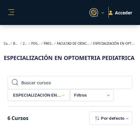
Salta al contenido principal
Acceder
PANEL LATERAL
Cursos
BACKUP
2024-2
POSGRADO
PRESENCIAL
FACULTAD DE CIENCIAS DE LA SALUD
ESPECIALIZACIÓN EN OPTOMETRIA PEDIATRICA
ESPECIALIZACIÓN EN OPTOMETRIA PEDIATRICA
Buscar cursos
Buscar cursos
ESPECIALIZACIÓN EN OPTOMETRIA PEDIATRICA
Filtros
6
Cursos
Por defecto