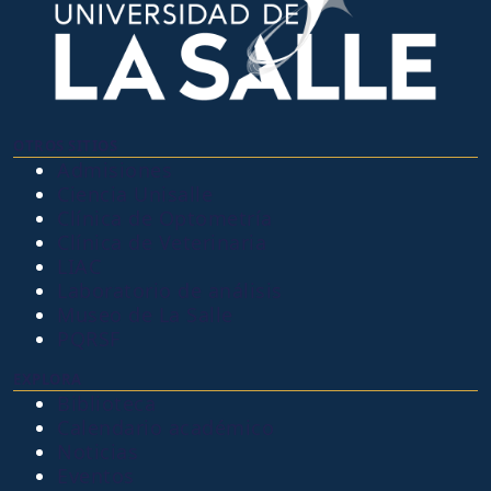
OTROS SITIOS
Admisiones
Ciencia Unisalle
Clínica de Optometría
Clínica de Veterinaria
LIAC
Laboratorio de análisis
Museo de La Salle
PQRSF
EXPLORA
Biblioteca
Calendario académico
Noticias
Eventos