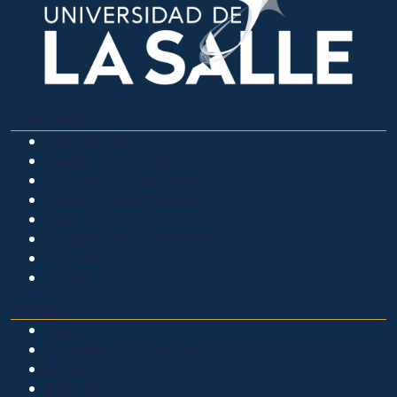
OTROS SITIOS
Admisiones
Ciencia Unisalle
Clínica de Optometría
Clínica de Veterinaria
LIAC
Laboratorio de análisis
Museo de La Salle
PQRSF
EXPLORA
Biblioteca
Calendario académico
Noticias
Eventos