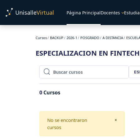
Salta al contenido principal
Unisalle
Virtual
Página Principal
Docentes
Estudia
Cursos
BACKUP
2026-1
POSGRADO
A DISTANCIA
ESCUEL
ESPECIALIZACION EN FINTE
ES
Buscar cursos
Buscar cursos
0
Cursos
No se encontraron
CLOSE
×
cursos