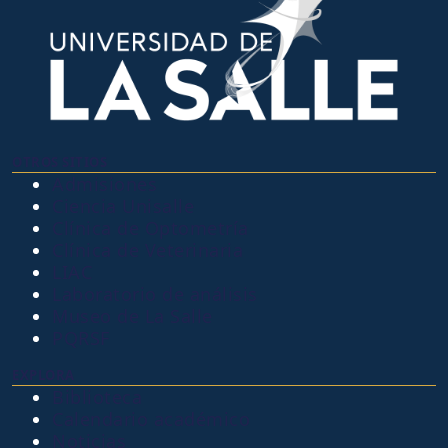
OTROS SITIOS
Admisiones
Ciencia Unisalle
Clínica de Optometría
Clínica de Veterinaria
LIAC
Laboratorio de análisis
Museo de La Salle
PQRSF
EXPLORA
Biblioteca
Calendario académico
Noticias