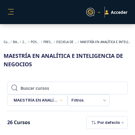
Salta al contenido principal
Acceder
PANEL LATERAL
Cursos
BACKUP
2026-1
POSGRADO
PRESENCIAL
ESCUELA DE NEGOCIOS
MAESTRÍA EN ANALÍTICA E INTELIGENCIA DE NEGOCIOS
MAESTRÍA EN ANALÍTICA E INTELIGENCIA DE
NEGOCIOS
Buscar cursos
Buscar cursos
MAESTRÍA EN ANALÍTICA E INTELIGENCIA DE NEGOCIOS
Filtros
26
Cursos
Por defecto