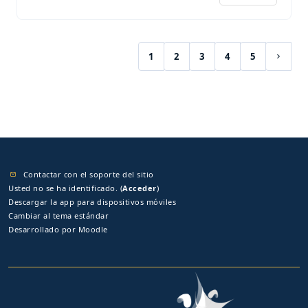
1
2
3
4
5
(current)
Siguie
Contactar con el soporte del sitio
Usted no se ha identificado. (
Acceder
)
Descargar la app para dispositivos móviles
Cambiar al tema estándar
Desarrollado por
Moodle