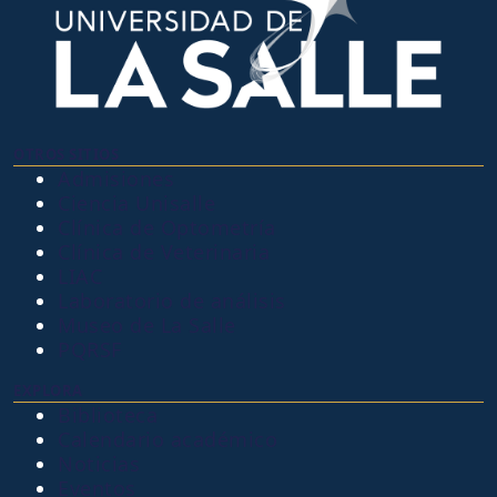
OTROS SITIOS
Admisiones
Ciencia Unisalle
Clínica de Optometría
Clínica de Veterinaria
LIAC
Laboratorio de análisis
Museo de La Salle
PQRSF
EXPLORA
Biblioteca
Calendario académico
Noticias
Eventos