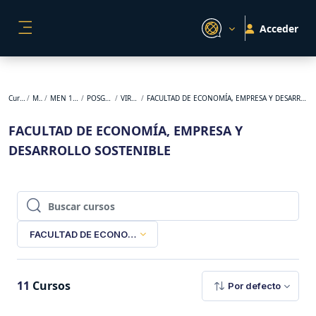
Salta al contenido principal
Acceder
PANEL LATERAL
Cursos
MEN
MEN 1-2023
POSGRADO
VIRTUAL
FACULTAD DE ECONOMÍA, EMPRESA Y DESARROLLO SOSTENIBLE
FACULTAD DE ECONOMÍA, EMPRESA Y
DESARROLLO SOSTENIBLE
Buscar cursos
Buscar cursos
FACULTAD DE ECONOMÍA, EMPRESA Y DESARROLLO SOSTENI
11
Cursos
Por defecto