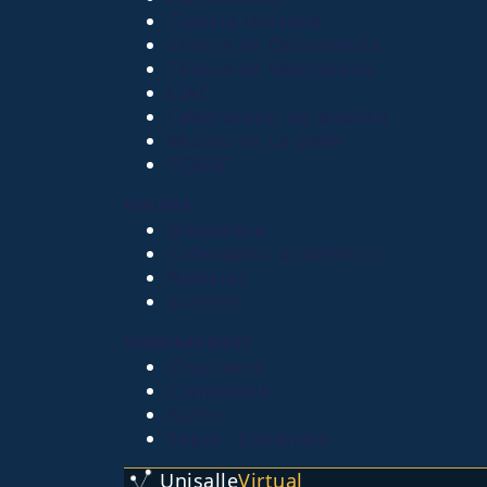
Ciencia Unisalle
Clínica de Optometría
Clínica de Veterinaria
LIAC
Laboratorio de análisis
Museo de La Salle
PQRSF
EXPLORA
Biblioteca
Calendario académico
Noticias
Eventos
NUESTRAS SEDES
Chapinero
Candelaria
Norte
Yopal - Casanare
Unisalle
Virtual