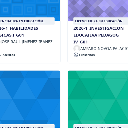
CENCIATURA EN EDUCACIÓN
LICENCIATURA EN EDUCACIÓN
LIGIOSA
RELIGIOSA
26-1_HABILIDADES
2026-1_INVESTIGACION
SICAS I_G01
EDUCATIVA PEDAGOG
JOSE RAUL JIMENEZ IBANEZ
IV_G01
AMPARO NOVOA PALACI
6 Inscritos
1 Inscritos
CENCIATURA EN EDUCACIÓN
LICENCIATURA EN EDUCACIÓN