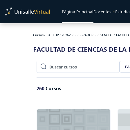
Salta al contenido principal
Unisalle
Virtual
Página Principal
Docentes
Estudia
Cursos
BACKUP
2026-1
PREGRADO
PRESENCIAL
FACULTA
FACULTAD DE CIENCIAS DE LA
FA
Buscar cursos
Buscar cursos
260
Cursos