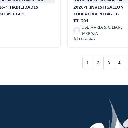
LIGIOSA
RELIGIOSA
26-1_HABILIDADES
2026-1_INVESTIGACION
SICAS I_G01
EDUCATIVA PEDAGOG
III_G01
JOSE MARIA SICILIANI
BARRAZA
4 Inscritos
1
2
3
4
(current)