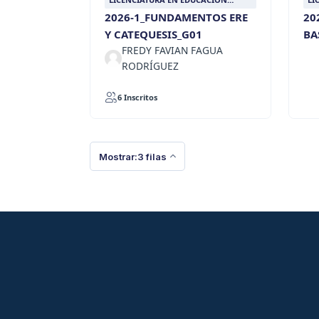
RELIGIOSA
RE
2026-1_FUNDAMENTOS ERE
20
Y CATEQUESIS_G01
BA
FREDY FAVIAN FAGUA
RODRÍGUEZ
6 Inscritos
Mostrar:3 filas