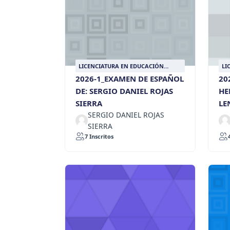
LICENCIATURA EN EDUCACIÓN
LI
RELIGIOSA
RE
2026-1_EXAMEN DE ESPAÑOL
20
DE: SERGIO DANIEL ROJAS
HE
SIERRA
LE
SERGIO DANIEL ROJAS
SIERRA
7 Inscritos