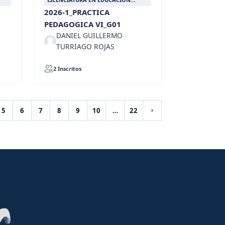
RELIGIOSA
2026-1_PRACTICA
PEDAGOGICA VI_G01
DANIEL GUILLERMO
TURRIAGO ROJAS
2 Inscritos
5
6
7
8
9
10
…
22
Siguiente página