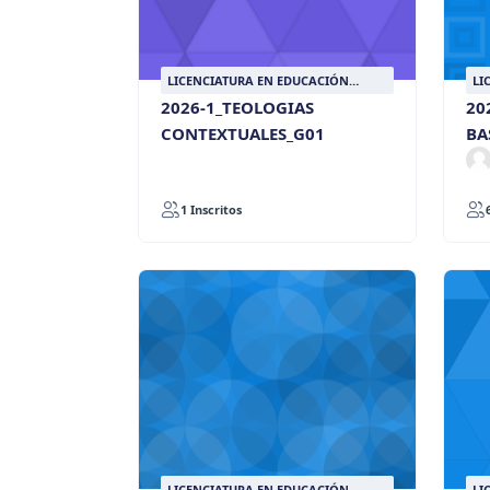
LICENCIATURA EN EDUCACIÓN
LI
RELIGIOSA
RE
2026-1_TEOLOGIAS
20
CONTEXTUALES_G01
BA
1 Inscritos
LICENCIATURA EN EDUCACIÓN
LI