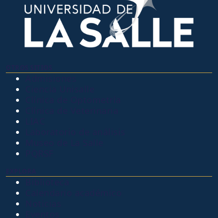
OTROS SITIOS
Admisiones
Ciencia Unisalle
Clínica de Optometría
Clínica de Veterinaria
LIAC
Laboratorio de análisis
Museo de La Salle
PQRSF
EXPLORA
Biblioteca
Calendario académico
Noticias
Eventos