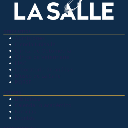
OTROS SITIOS
Admisiones
Ciencia Unisalle
Clínica de Optometría
Clínica de Veterinaria
LIAC
Laboratorio de análisis
Museo de La Salle
PQRSF
EXPLORA
Biblioteca
Calendario académico
Noticias
Eventos