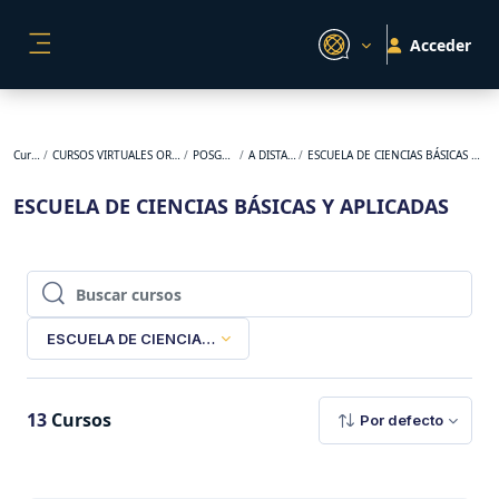
Salta al contenido principal
Acceder
PANEL LATERAL
Cursos
CURSOS VIRTUALES ORIGINALES
POSGRADO
A DISTANCIA
ESCUELA DE CIENCIAS BÁSICAS Y APLICADAS
ESCUELA DE CIENCIAS BÁSICAS Y APLICADAS
Buscar cursos
Buscar cursos
ESCUELA DE CIENCIAS BÁSICAS Y APLICADAS
13
Cursos
Por defecto