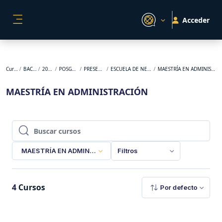
Salta al contenido principal
Acceder
PANEL LATERAL
Cursos
BACKUP
2024-2
POSGRADO
PRESENCIAL
ESCUELA DE NEGOCIOS
MAESTRÍA EN ADMINISTRACIÓN
MAESTRÍA EN ADMINISTRACIÓN
Buscar cursos
Buscar cursos
MAESTRÍA EN ADMINISTRACIÓN
Filtros
4
Cursos
Por defecto