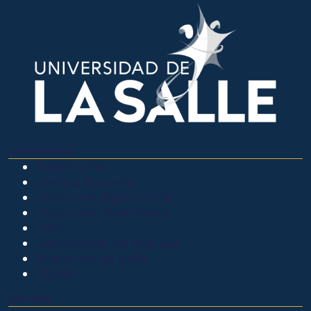
OTROS SITIOS
Admisiones
Ciencia Unisalle
Clínica de Optometría
Clínica de Veterinaria
LIAC
Laboratorio de análisis
Museo de La Salle
PQRSF
EXPLORA