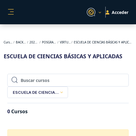
Salta al contenido principal
Acceder
PANEL LATERAL
Cursos
BACKUP
2023-1
POSGRADO
VIRTUAL
ESCUELA DE CIENCIAS BÁSICAS Y APLICADAS
ESCUELA DE CIENCIAS BÁSICAS Y APLICADAS
Buscar cursos
Buscar cursos
ESCUELA DE CIENCIAS BÁSICAS Y APLICADAS
0
Cursos