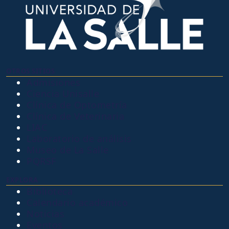
OTROS SITIOS
Admisiones
Ciencia Unisalle
Clínica de Optometría
Clínica de Veterinaria
LIAC
Laboratorio de análisis
Museo de La Salle
PQRSF
EXPLORA
Biblioteca
Calendario académico
Noticias
Eventos