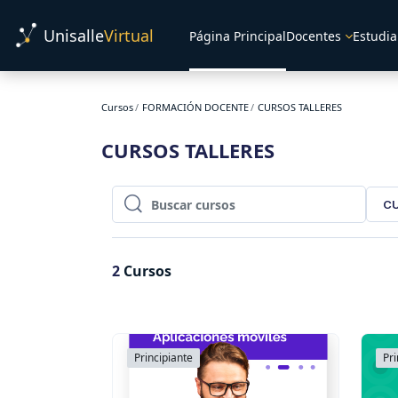
Salta al contenido principal
Unisalle
Virtual
Página Principal
Docentes
Estudia
Cursos
FORMACIÓN DOCENTE
CURSOS TALLERES
CURSOS TALLERES
CU
Buscar cursos
Buscar cursos
2
Cursos
Principiante
Pri