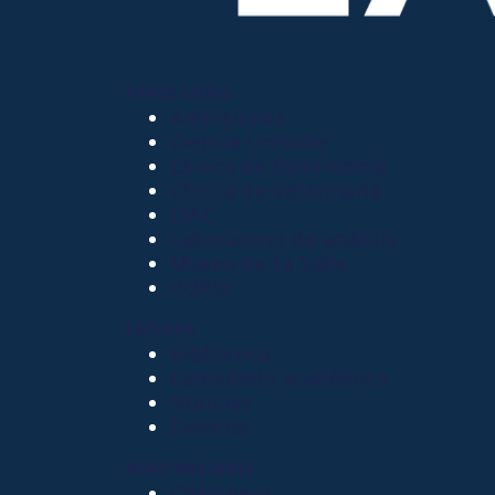
OTROS SITIOS
Admisiones
Ciencia Unisalle
Clínica de Optometría
Clínica de Veterinaria
LIAC
Laboratorio de análisis
Museo de La Salle
PQRSF
EXPLORA
Biblioteca
Calendario académico
Noticias
Eventos
NUESTRAS SEDES
Chapinero