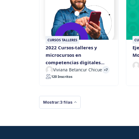
CURSOS TALLERES
CU
2022 Cursos-talleres y
Ej
microcursos en
Mo
competencias digitales
docentes
Viviana Betancur Chicue
+7
120 Inscritos
Mostrar:3 filas