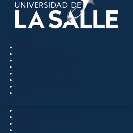
OTROS SITIOS
Admisiones
Ciencia Unisalle
Clínica de Optometría
Clínica de Veterinaria
LIAC
Laboratorio de análisis
Museo de La Salle
PQRSF
EXPLORA
Biblioteca
Calendario académico
Noticias
Eventos