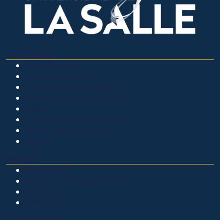
OTROS SITIOS
Admisiones
Ciencia Unisalle
Clínica de Optometría
Clínica de Veterinaria
LIAC
Laboratorio de análisis
Museo de La Salle
PQRSF
EXPLORA
Biblioteca
Calendario académico
Noticias
Eventos