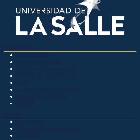
OTROS SITIOS
Admisiones
Ciencia Unisalle
Clínica de Optometría
Clínica de Veterinaria
LIAC
Laboratorio de análisis
Museo de La Salle
PQRSF
EXPLORA
Biblioteca
Calendario académico
Noticias