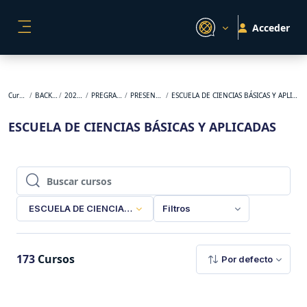
Salta al contenido principal
Acceder
PANEL LATERAL
Cursos
BACKUP
2026-1
PREGRADO
PRESENCIAL
ESCUELA DE CIENCIAS BÁSICAS Y APLICADAS
ESCUELA DE CIENCIAS BÁSICAS Y APLICADAS
Buscar cursos
Buscar cursos
ESCUELA DE CIENCIAS BÁSICAS Y APLICADAS
Filtros
173
Cursos
Por defecto