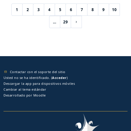
1
2
3
4
5
6
7
8
9
10
(current)
…
29
Siguiente página
Contactar con el soporte del sitio
Usted no se ha identificado. (
Acceder
)
Descargar la app para dispositivos móviles
Cambiar al tema estándar
Desarrollado por
Moodle