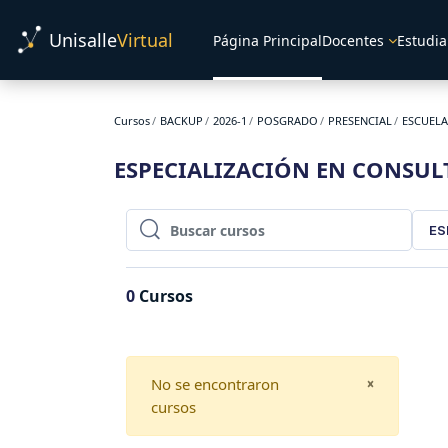
Salta al contenido principal
Unisalle
Virtual
Página Principal
Docentes
Estudia
Cursos
BACKUP
2026-1
POSGRADO
PRESENCIAL
ESCUELA
ESPECIALIZACIÓN EN CONSULT
ES
Buscar cursos
Buscar cursos
0
Cursos
No se encontraron
CLOSE
×
cursos