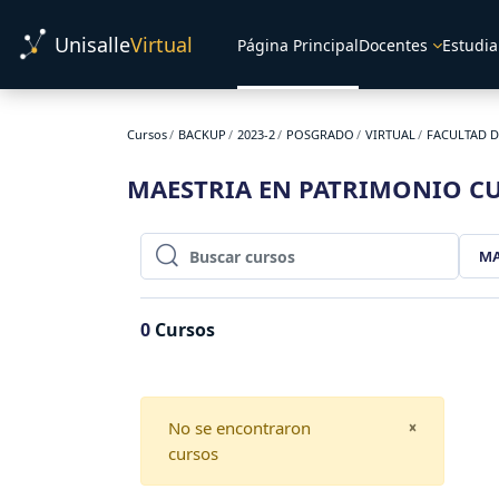
Salta al contenido principal
Unisalle
Virtual
Página Principal
Docentes
Estudia
Cursos
BACKUP
2023-2
POSGRADO
VIRTUAL
FACULTAD D
MAESTRIA EN PATRIMONIO C
MA
Buscar cursos
Buscar cursos
0
Cursos
No se encontraron
CLOSE
×
cursos