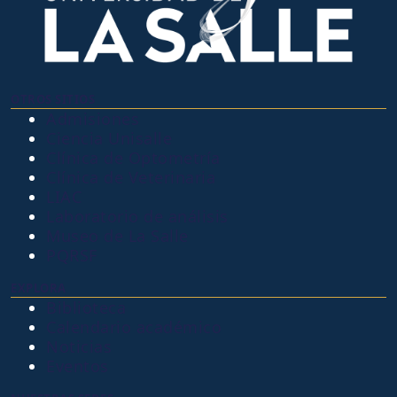
OTROS SITIOS
Admisiones
Ciencia Unisalle
Clínica de Optometría
Clínica de Veterinaria
LIAC
Laboratorio de análisis
Museo de La Salle
PQRSF
EXPLORA
Biblioteca
Calendario académico
Noticias
Eventos