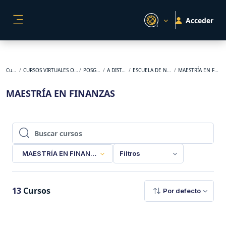
Salta al contenido principal
Acceder
PANEL LATERAL
Cursos
CURSOS VIRTUALES ORIGINALES
POSGRADO
A DISTANCIA
ESCUELA DE NEGOCIOS
MAESTRÍA EN FINANZAS
MAESTRÍA EN FINANZAS
Buscar cursos
Buscar cursos
MAESTRÍA EN FINANZAS
Filtros
13
Cursos
Por defecto