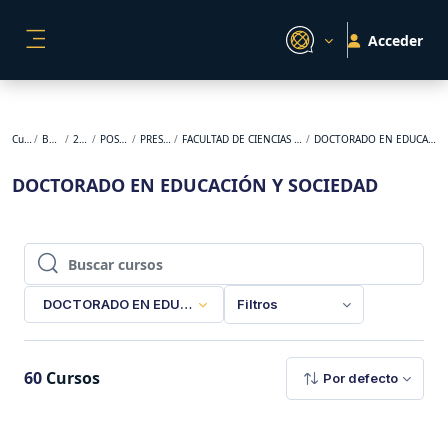
Salta al contenido principal
Acceder
PANEL LATERAL
Cursos
BACKUP
2026-1
POSGRADO
PRESENCIAL
FACULTAD DE CIENCIAS DE LA EDUCACIÓN
DOCTORADO EN EDUCACIÓN Y SOCIEDAD
DOCTORADO EN EDUCACIÓN Y SOCIEDAD
Buscar cursos
Buscar cursos
DOCTORADO EN EDUCACIÓN Y SOCIEDAD
Filtros
60
Cursos
Por defecto