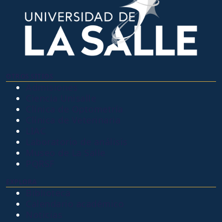
OTROS SITIOS
Admisiones
Ciencia Unisalle
Clínica de Optometría
Clínica de Veterinaria
LIAC
Laboratorio de análisis
Museo de La Salle
PQRSF
EXPLORA
Biblioteca
Calendario académico
Noticias