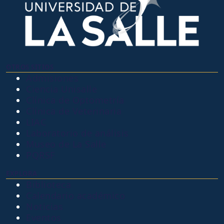
OTROS SITIOS
Admisiones
Ciencia Unisalle
Clínica de Optometría
Clínica de Veterinaria
LIAC
Laboratorio de análisis
Museo de La Salle
PQRSF
EXPLORA
Biblioteca
Calendario académico
Noticias
Eventos