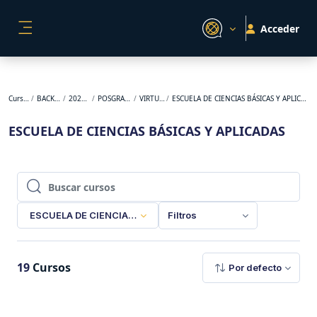
Salta al contenido principal
Acceder
PANEL LATERAL
Cursos
BACKUP
2025-2
POSGRADO
VIRTUAL
ESCUELA DE CIENCIAS BÁSICAS Y APLICADAS
ESCUELA DE CIENCIAS BÁSICAS Y APLICADAS
Buscar cursos
Buscar cursos
ESCUELA DE CIENCIAS BÁSICAS Y APLICADAS
Filtros
19
Cursos
Por defecto