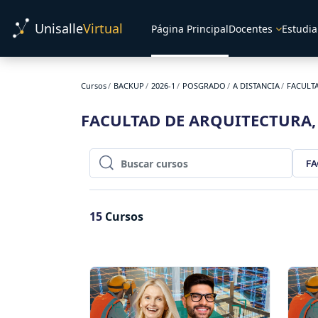
Salta al contenido principal
Unisalle
Virtual
Página Principal
Docentes
Estudia
Cursos
BACKUP
2026-1
POSGRADO
A DISTANCIA
FACULT
FACULTAD DE ARQUITECTURA
FA
Buscar cursos
Buscar cursos
15
Cursos