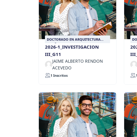
DOCTORADO EN ARQUITECTURA
DO
DISEÑO Y URBANISMO
DI
2026-1_INVESTIGACION
20
III_G11
II
JAIME ALBERTO RENDON
ACEVEDO
1 Inscritos