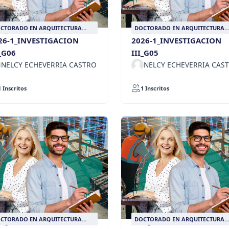
CTORADO EN ARQUITECTURA
DOCTORADO EN ARQUITECTURA
SEÑO Y URBANISMO
DISEÑO Y URBANISMO
26-1_INVESTIGACION
2026-1_INVESTIGACION
I_G06
III_G05
NELCY ECHEVERRIA CASTRO
NELCY ECHEVERRIA CAS
1 Inscritos
1 Inscritos
CTORADO EN ARQUITECTURA
DOCTORADO EN ARQUITECTURA
SEÑO Y URBANISMO
DISEÑO Y URBANISMO