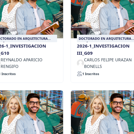
CTORADO EN ARQUITECTURA
DOCTORADO EN ARQUITECTURA
SEÑO Y URBANISMO
DISEÑO Y URBANISMO
26-1_INVESTIGACION
2026-1_INVESTIGACION
I_G10
III_G09
REYNALDO APARICIO
CARLOS FELIPE URAZAN
RENGIFO
BONELLS
1 Inscritos
1 Inscritos