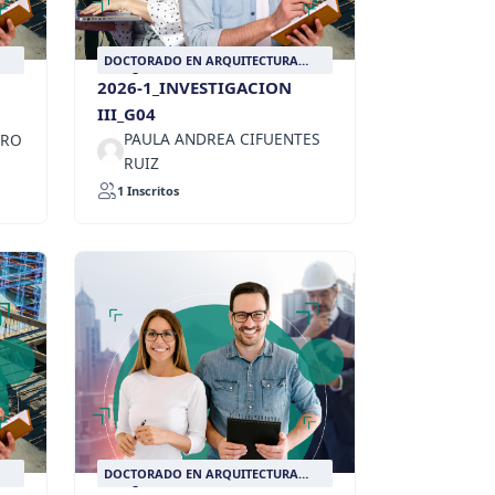
DOCTORADO EN ARQUITECTURA
DISEÑO Y URBANISMO
2026-1_INVESTIGACION
III_G04
PAULA ANDREA CIFUENTES
TRO
RUIZ
1 Inscritos
DOCTORADO EN ARQUITECTURA
DISEÑO Y URBANISMO