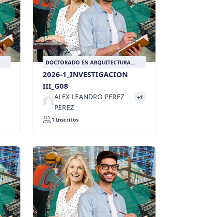
DOCTORADO EN ARQUITECTURA
DISEÑO Y URBANISMO
2026-1_INVESTIGACION
III_G08
ALEX LEANDRO PEREZ
+1
PEREZ
1 Inscritos