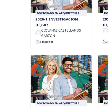
DOCTORADO EN ARQUITECTURA
DO
DISEÑO Y URBANISMO
DI
2026-1_INVESTIGACION
20
III_G07
II
GIOVANNI CASTELLANOS
GARZON
1 Inscritos
DOCTORADO EN ARQUITECTURA
DO
DISEÑO Y URBANISMO
DI