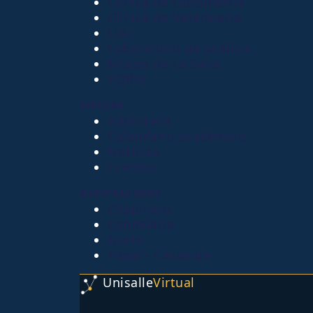
Clínica de Optometría
Clínica de Veterinaria
LIAC
Laboratorio de análisis
Museo de La Salle
PQRSF
EXPLORA
Biblioteca
Calendario académico
Noticias
Eventos
NUESTRAS SEDES
Chapinero
Candelaria
Norte
Yopal - Casanare
Unisalle
Virtual