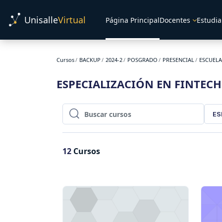
Salta al contenido principal
Unisalle
Virtual
Página Principal
Docentes
Estudia
Cursos
BACKUP
2024-2
POSGRADO
PRESENCIAL
ESCUELA
ESPECIALIZACIÓN EN FINTECH
ES
Buscar cursos
Buscar cursos
12
Cursos