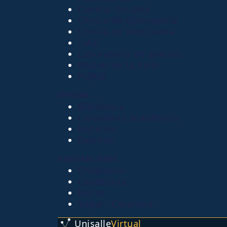
Ciencia Unisalle
Clínica de Optometría
Clínica de Veterinaria
LIAC
Laboratorio de análisis
Museo de La Salle
PQRSF
EXPLORA
Biblioteca
Calendario académico
Noticias
Eventos
NUESTRAS SEDES
Chapinero
Candelaria
Norte
Yopal - Casanare
Unisalle
Virtual