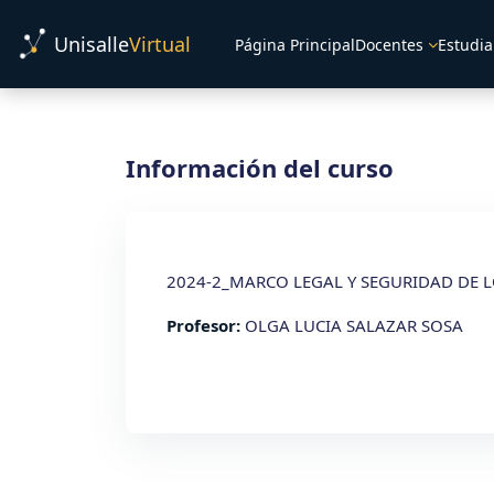
Salta al contenido principal
Unisalle
Virtual
Página Principal
Docentes
Estudia
Información del curso
2024-2_MARCO LEGAL Y SEGURIDAD DE 
Profesor:
OLGA LUCIA SALAZAR SOSA