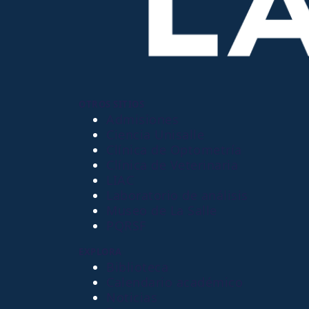
OTROS SITIOS
Admisiones
Ciencia Unisalle
Clínica de Optometría
Clínica de Veterinaria
LIAC
Laboratorio de análisis
Museo de La Salle
PQRSF
EXPLORA
Biblioteca
Calendario académico
Noticias