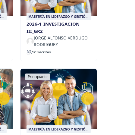
IÓN
MAESTRÍA EN LIDERAZGO Y GESTIÓN
EDUCATIVA
2026-1_INVESTIGACION
III_GR2
JORGE ALFONSO VERDUGO
RODRIGUEZ
12 Inscritos
Principiante
IÓN
MAESTRÍA EN LIDERAZGO Y GESTIÓN
EDUCATIVA