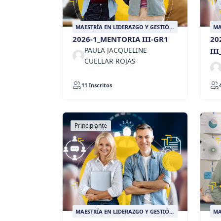
MAESTRÍA EN LIDERAZGO Y GESTIÓN
MA
EDUCATIVA
ED
2026-1_MENTORIA III-GR1
20
PAULA JACQUELINE
II
CUELLAR ROJAS
11 Inscritos
Principiante
MAESTRÍA EN LIDERAZGO Y GESTIÓN
MA
EDUCATIVA
ED