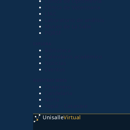
Clínica de Optometría
Clínica de Veterinaria
LIAC
Laboratorio de análisis
Museo de La Salle
PQRSF
EXPLORA
Biblioteca
Calendario académico
Noticias
Eventos
NUESTRAS SEDES
Chapinero
Candelaria
Norte
Yopal - Casanare
Unisalle
Virtual