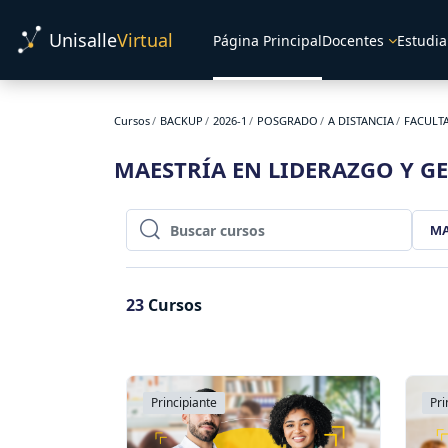
Salta al contenido principal
Unisalle
Virtual
Página Principal
Docentes
Estudia
Cursos
BACKUP
2026-1
POSGRADO
A DISTANCIA
FACULTA
MAESTRÍA EN LIDERAZGO Y G
MA
Buscar cursos
Buscar cursos
23
Cursos
Principiante
Pri