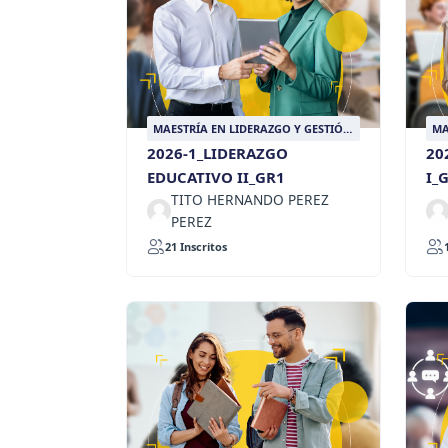
MAESTRÍA EN LIDERAZGO Y GESTIÓN
MA
EDUCATIVA
ED
2026-1_LIDERAZGO
20
EDUCATIVO II_GR1
I_
TITO HERNANDO PEREZ
PEREZ
21 Inscritos