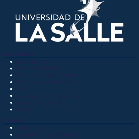
OTROS SITIOS
Admisiones
Ciencia Unisalle
Clínica de Optometría
Clínica de Veterinaria
LIAC
Laboratorio de análisis
Museo de La Salle
PQRSF
EXPLORA
Biblioteca
Calendario académico