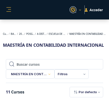
Salta al contenido principal
Acceder
PANEL LATERAL
Cursos
BACKUP
2026-1
POSGRADO
A DISTANCIA
ESCUELA DE NEGOCIOS
MAESTRÍA EN CONTABILIDAD INTERNACIONAL
MAESTRÍA EN CONTABILIDAD INTERNACIONAL
Buscar cursos
Buscar cursos
MAESTRÍA EN CONTABILIDAD INTERNACIONAL
Filtros
11
Cursos
Por defecto