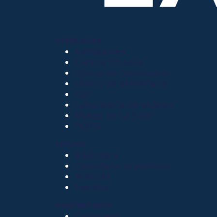
OTROS SITIOS
Admisiones
Ciencia Unisalle
Clínica de Optometría
Clínica de Veterinaria
LIAC
Laboratorio de análisis
Museo de La Salle
PQRSF
EXPLORA
Biblioteca
Calendario académico
Noticias
Eventos
NUESTRAS SEDES
Chapinero