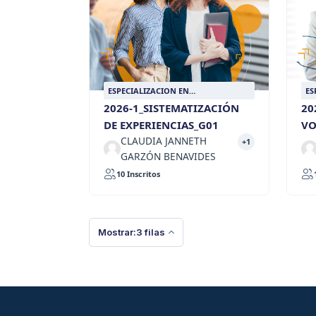
ESPECIALIZACION EN
ES
VOLUNTARIADO
VO
2026-1_SISTEMATIZACIÓN
20
DE EXPERIENCIAS_G01
VO
CLAUDIA JANNETH
+1
GARZÓN BENAVIDES
10 Inscritos
Mostrar:3 filas