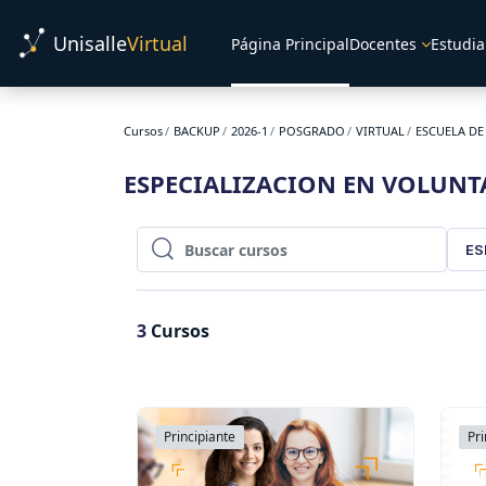
Salta al contenido principal
Unisalle
Virtual
Página Principal
Docentes
Estudia
Cursos
BACKUP
2026-1
POSGRADO
VIRTUAL
ESCUELA DE
ESPECIALIZACION EN VOLUN
ES
Buscar cursos
Buscar cursos
3
Cursos
Principiante
Pri