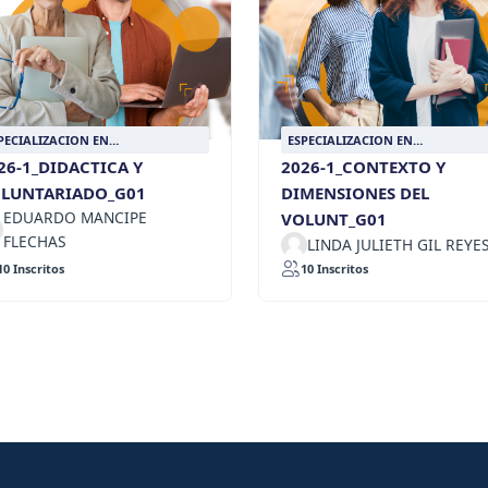
PECIALIZACION EN
ESPECIALIZACION EN
LUNTARIADO
VOLUNTARIADO
26-1_DIDACTICA Y
2026-1_CONTEXTO Y
LUNTARIADO_G01
DIMENSIONES DEL
EDUARDO MANCIPE
VOLUNT_G01
FLECHAS
LINDA JULIETH GIL REYE
10 Inscritos
10 Inscritos