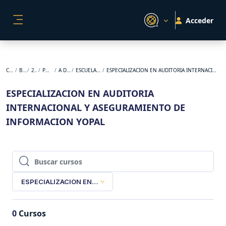
Salta al contenido principal
Acceder
PANEL LATERAL
Cursos
BACKUP
2026-1
POSGRADO
A DISTANCIA
ESCUELA DE NEGOCIOS
ESPECIALIZACION EN AUDITORIA INTERNACIONAL Y ASEGURAMIENTO DE INFORMACION YOPAL
ESPECIALIZACION EN AUDITORIA
INTERNACIONAL Y ASEGURAMIENTO DE
INFORMACION YOPAL
Buscar cursos
Buscar cursos
ESPECIALIZACION EN AUDITORIA INTERNACIONAL Y ASEGUR
0
Cursos