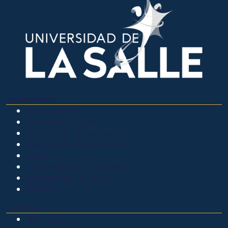
OTROS SITIOS
Admisiones
Ciencia Unisalle
Clínica de Optometría
Clínica de Veterinaria
LIAC
Laboratorio de análisis
Museo de La Salle
PQRSF
EXPLORA
Biblioteca