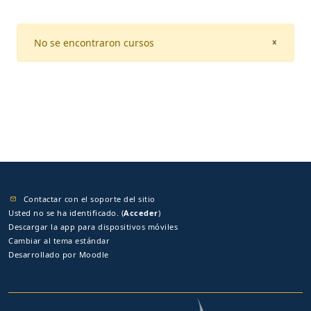
No se encontraron cursos
CLOSE
×
Contactar con el soporte del sitio
Usted no se ha identificado. (
Acceder
)
Descargar la app para dispositivos móviles
Cambiar al tema estándar
Desarrollado por
Moodle