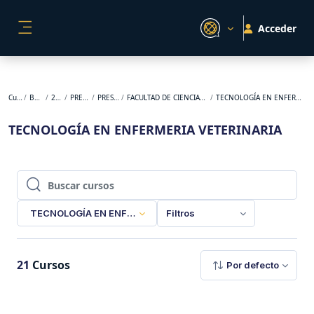
Salta al contenido principal
Acceder
PANEL LATERAL
Cursos
BACKUP
2026-1
PREGRADO
PRESENCIAL
FACULTAD DE CIENCIAS AGROPECUARIAS
TECNOLOGÍA EN ENFERMERIA VETERINARIA
TECNOLOGÍA EN ENFERMERIA VETERINARIA
Buscar cursos
Buscar cursos
TECNOLOGÍA EN ENFERMERIA VETERINARIA
Filtros
21
Cursos
Por defecto