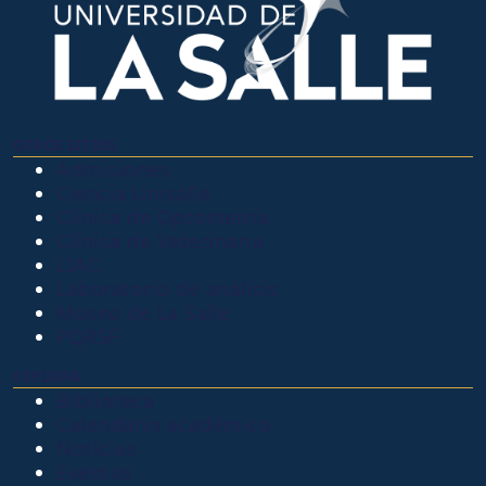
OTROS SITIOS
Admisiones
Ciencia Unisalle
Clínica de Optometría
Clínica de Veterinaria
LIAC
Laboratorio de análisis
Museo de La Salle
PQRSF
EXPLORA
Biblioteca
Calendario académico
Noticias
Eventos