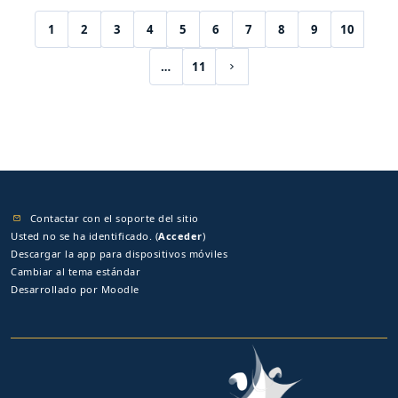
1
2
3
4
5
6
7
8
9
10
(current)
…
11
Siguiente página
Contactar con el soporte del sitio
Usted no se ha identificado. (
Acceder
)
Descargar la app para dispositivos móviles
Cambiar al tema estándar
Desarrollado por
Moodle