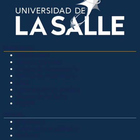
OTROS SITIOS
Admisiones
Ciencia Unisalle
Clínica de Optometría
Clínica de Veterinaria
LIAC
Laboratorio de análisis
Museo de La Salle
PQRSF
EXPLORA
Biblioteca
Calendario académico
Noticias