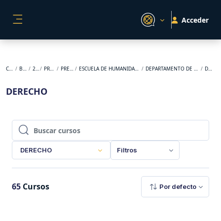
Salta al contenido principal
Acceder
PANEL LATERAL
Cursos
BACKUP
2026-1
PREGRADO
PRESENCIAL
ESCUELA DE HUMANIDADES Y ESTUDIOS SOCIALES
DEPARTAMENTO DE FORMACIÓN LASALLISTA
DERECHO
DERECHO
Buscar cursos
Buscar cursos
DERECHO
Filtros
65
Cursos
Por defecto