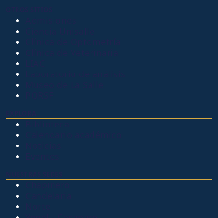
OTROS SITIOS
Admisiones
Ciencia Unisalle
Clínica de Optometría
Clínica de Veterinaria
LIAC
Laboratorio de análisis
Museo de La Salle
PQRSF
EXPLORA
Biblioteca
Calendario académico
Noticias
Eventos
NUESTRAS SEDES
Chapinero
Candelaria
Norte
Yopal - Casanare