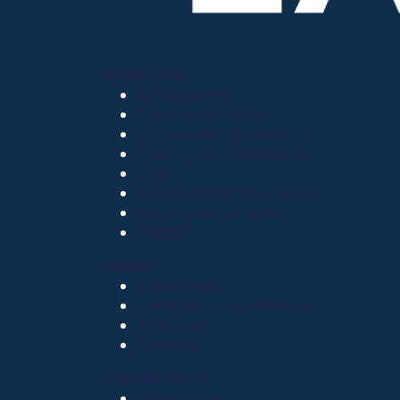
OTROS SITIOS
Admisiones
Ciencia Unisalle
Clínica de Optometría
Clínica de Veterinaria
LIAC
Laboratorio de análisis
Museo de La Salle
PQRSF
EXPLORA
Biblioteca
Calendario académico
Noticias
Eventos
NUESTRAS SEDES
Chapinero