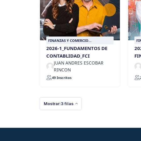
FINANZAS Y COMERCIO
FI
INTERNACIONAL
IN
2026-1_FUNDAMENTOS DE
20
CONTABLIDAD_FCI
FI
JUAN ANDRES ESCOBAR
RINCON
49 Inscritos
Mostrar:3 filas