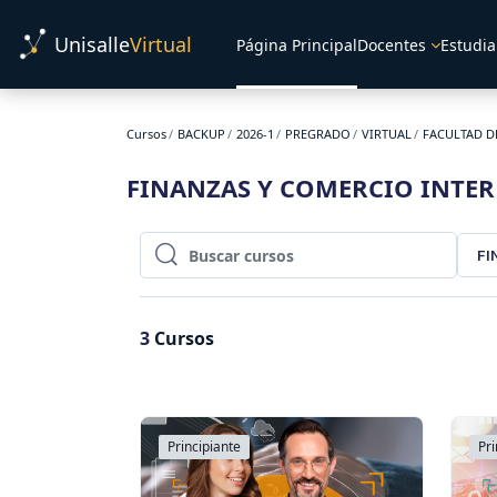
Salta al contenido principal
Unisalle
Virtual
Página Principal
Docentes
Estudia
Cursos
BACKUP
2026-1
PREGRADO
VIRTUAL
FACULTAD D
FINANZAS Y COMERCIO INTE
FI
Buscar cursos
Buscar cursos
3
Cursos
Principiante
Pri