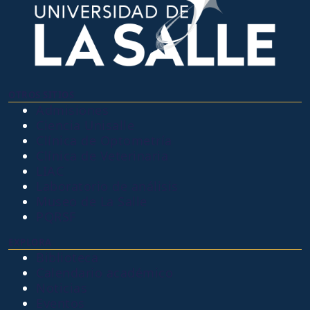
OTROS SITIOS
Admisiones
Ciencia Unisalle
Clínica de Optometría
Clínica de Veterinaria
LIAC
Laboratorio de análisis
Museo de La Salle
PQRSF
EXPLORA
Biblioteca
Calendario académico
Noticias
Eventos