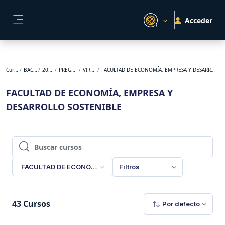
Salta al contenido principal
Acceder
PANEL LATERAL
Cursos
BACKUP
2026-1
PREGRADO
VIRTUAL
FACULTAD DE ECONOMÍA, EMPRESA Y DESARROLLO SOSTENIBLE
FACULTAD DE ECONOMÍA, EMPRESA Y
DESARROLLO SOSTENIBLE
Buscar cursos
Buscar cursos
FACULTAD DE ECONOMÍA, EMPRESA Y DESARROLLO SOSTENI
Filtros
43
Cursos
Por defecto