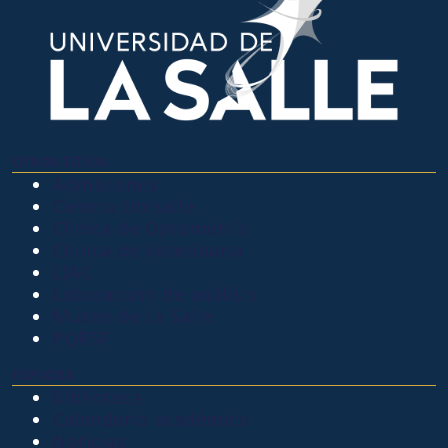
OTROS SITIOS
Admisiones
Ciencia Unisalle
Clínica de Optometría
Clínica de Veterinaria
LIAC
Laboratorio de análisis
Museo de La Salle
PQRSF
EXPLORA
Biblioteca
Calendario académico
Noticias