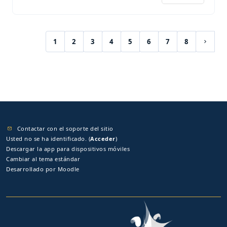
1
2
3
4
5
6
7
8
(current)
Siguie
Contactar con el soporte del sitio
Usted no se ha identificado. (
Acceder
)
Descargar la app para dispositivos móviles
Cambiar al tema estándar
Desarrollado por
Moodle