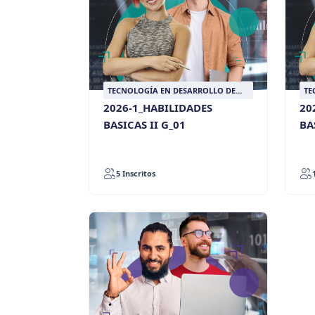
TECNOLOGÍA EN DESARROLLO DE
TE
SOFTWARE PARA NEGOCIOS
SO
2026-1_HABILIDADES
20
DIGITALES
DI
BASICAS II G_01
BA
5 Inscritos