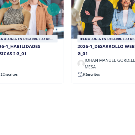
CNOLOGÍA EN DESARROLLO DE
TECNOLOGÍA EN DESARROLLO DE
FTWARE PARA NEGOCIOS
SOFTWARE PARA NEGOCIOS
26-1_HABILIDADES
2026-1_DESARROLLO WEB
GITALES
DIGITALES
SICAS I G_01
G_01
JOHAN MANUEL GORDIL
MESA
12 Inscritos
6 Inscritos