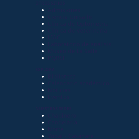
OTROS SITIOS
Admisiones
Ciencia Unisalle
Clínica de Optometría
Clínica de Veterinaria
LIAC
Laboratorio de análisis
Museo de La Salle
PQRSF
EXPLORA
Biblioteca
Calendario académico
Noticias
Eventos
NUESTRAS SEDES
Chapinero
Candelaria
Norte
Yopal - Casanare