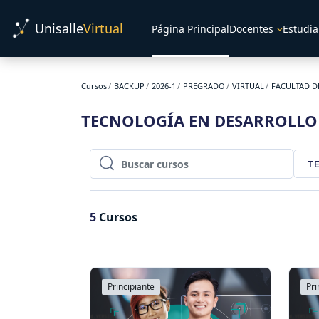
Salta al contenido principal
Unisalle
Virtual
Página Principal
Docentes
Estudia
Cursos
BACKUP
2026-1
PREGRADO
VIRTUAL
FACULTAD D
TECNOLOGÍA EN DESARROLLO 
TE
Buscar cursos
Buscar cursos
5
Cursos
Principiante
Pri