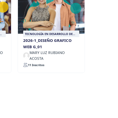
TECNOLOGÍA EN DESARROLLO DE
SOFTWARE PARA NEGOCIOS
2026-1_DISEÑO GRAFICO
DIGITALES
WEB G_01
LO
MARY LUZ RUBIANO
ACOSTA
11 Inscritos