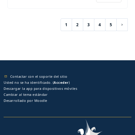
1
2
3
4
5
(current)
Siguie
Contactar con el soporte del sitio
Usted no se ha identificado. (
Acceder
)
Descargar la app para dispositivos móviles
Cambiar al tema estándar
Desarrollado por
Moodle