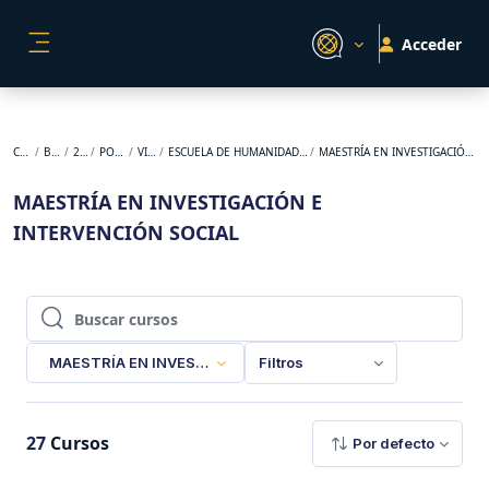
Salta al contenido principal
Acceder
PANEL LATERAL
Cursos
BACKUP
2026-1
POSGRADO
VIRTUAL
ESCUELA DE HUMANIDADES Y ESTUDIOS SOCIALES
MAESTRÍA EN INVESTIGACIÓN E INTERVENCIÓN SOCIAL
MAESTRÍA EN INVESTIGACIÓN E
INTERVENCIÓN SOCIAL
Buscar cursos
Buscar cursos
MAESTRÍA EN INVESTIGACIÓN E INTERVENCIÓN SOCIAL
Filtros
27
Cursos
Por defecto