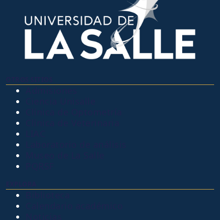
OTROS SITIOS
Admisiones
Ciencia Unisalle
Clínica de Optometría
Clínica de Veterinaria
LIAC
Laboratorio de análisis
Museo de La Salle
PQRSF
EXPLORA
Biblioteca
Calendario académico
Noticias